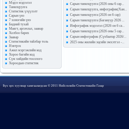
Мэдээ мэдээлэл
Сарын танилцуулга (2026 оны 6 сар...
Танилцуулга
Сарын танилцуулга, инфографик(Хан...
Статистик үзүүлэлт
Сарын танилцуулга (2026 он 6 сар)
Сарын үнэ
7 хоногийн үнэ
Сарын танилцуулга (Багануур 2026 ...
Бидний тухай
Инфографик мэдээлэл (2026 он 6 са...
Маягт, аргачлал, заавар
Сарын танилцуулга (2026 оны 5 сар...
Холбоо барих
Сарын инфографик (Сүхбаатар 2026/...
Заавар
Статистикийн тайлбар толь
2025 оны жилийн эцсийн эмхэтгэл -...
Нэвтрэх
Ажил мэргэжлийн код
Хороо багийн код
Сүм хийдийн тооллого
Хороодын статистик
Бүх эрх хуулиар хамгаалагдсан © 2011 Нийслэлийн Статистикийн Газар