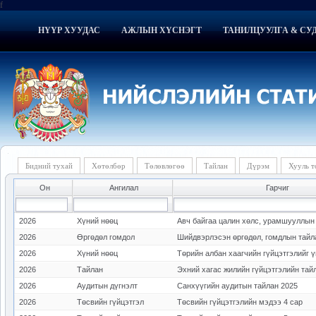
f
НҮҮР ХУУДАС
АЖЛЫН ХҮСНЭГТ
ТАНИЛЦУУЛГА & СУ
Бидний тухай
Хөтөлбөр
Төлөвлөгөө
Тайлан
Дүрэм
Хууль 
Он
Ангилал
Гарчиг
2026
Хүний нөөц
Авч байгаа цалин хөлс, урамшууллын
2026
Өргөдөл гомдол
Шийдвэрлэсэн өргөдөл, гомдлын тайла
2026
Хүний нөөц
Төрийн албан хаагчийн гүйцэтгэлийг 
2026
Тайлан
Эхний хагас жилийн гүйцэтгэлийн тай
2026
Аудитын дүгнэлт
Санхүүгийн аудитын тайлан 2025
2026
Төсвийн гүйцэтгэл
Төсвийн гүйцэтгэлийн мэдээ 4 сар