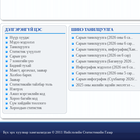
ДЭЛГЭРЭНГҮЙ ЦЭС
ШИНЭ ТАНИЛЦУУЛГА
Hүүр хуудас
Сарын танилцуулга (2026 оны 6 са...
Мэдээ мэдээлэл
Сарын танилцуулга (2026 оны 6 сар...
Танилцуулга
Сарын танилцуулга, инфографик(Хан...
Статистик үзүүлэлт
Сарын танилцуулга (2026 он 6 сар)
Сарын үнэ
7 хоногийн үнэ
Сарын танилцуулга (Багануур 2026 ...
Бидний тухай
Инфографик мэдээлэл (2026 он 6 са...
Маягт, аргачлал, заавар
Сарын танилцуулга (2026 оны 5 сар...
Холбоо барих
Сарын инфографик (Сүхбаатар 2026/...
Заавар
Статистикийн тайлбар толь
2025 оны жилийн эцсийн эмхэтгэл -...
Нэвтрэх
Ажил мэргэжлийн код
Хороо багийн код
Сүм хийдийн тооллого
Хороодын статистик
Бүх эрх хуулиар хамгаалагдсан © 2011 Нийслэлийн Статистикийн Газар