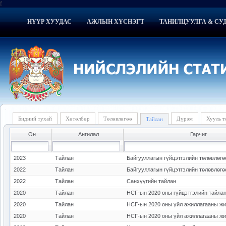
f
НҮҮР ХУУДАС
АЖЛЫН ХҮСНЭГТ
ТАНИЛЦУУЛГА & СУ
Бидний тухай
Хөтөлбөр
Төлөвлөгөө
Дүрэм
Хууль 
Тайлан
Он
Ангилал
Гарчиг
2023
Тайлан
Байгууллагын гүйцэтгэлийн төлөвлөгө
2022
Тайлан
Байгууллагын гүйцэтгэлийн төлөвлөгө
2022
Тайлан
Санхүүгийн тайлан
2020
Тайлан
НСГ-ын 2020 оны гүйцэтгэлийн тайла
2020
Тайлан
2020
Тайлан
НСГ-ын 2020 оны үйл ажиллагааны жи