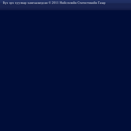
Бүх эрх хуулиар хамгаалагдсан © 2011 Нийслэлийн Статистикийн Газар