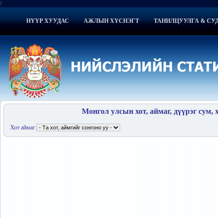
f
НҮҮР ХУУДАС
АЖЛЫН ХҮСНЭГТ
ТАНИЛЦУУЛГА & СУ
Монгол улсын хот, аймаг, дүүрэг сум, 
Хот аймаг: