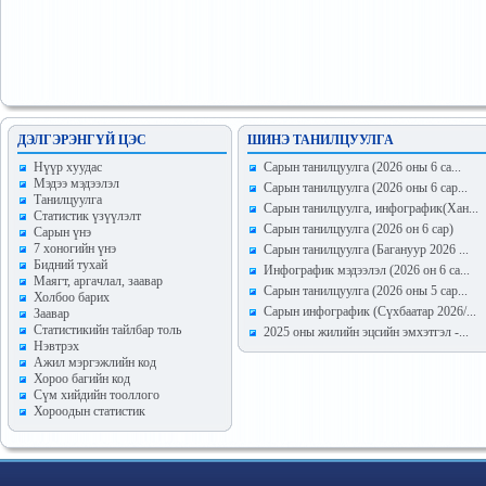
ДЭЛГЭРЭНГҮЙ ЦЭС
ШИНЭ ТАНИЛЦУУЛГА
Hүүр хуудас
Сарын танилцуулга (2026 оны 6 са...
Мэдээ мэдээлэл
Сарын танилцуулга (2026 оны 6 сар...
Танилцуулга
Сарын танилцуулга, инфографик(Хан...
Статистик үзүүлэлт
Сарын танилцуулга (2026 он 6 сар)
Сарын үнэ
7 хоногийн үнэ
Сарын танилцуулга (Багануур 2026 ...
Бидний тухай
Инфографик мэдээлэл (2026 он 6 са...
Маягт, аргачлал, заавар
Сарын танилцуулга (2026 оны 5 сар...
Холбоо барих
Сарын инфографик (Сүхбаатар 2026/...
Заавар
Статистикийн тайлбар толь
2025 оны жилийн эцсийн эмхэтгэл -...
Нэвтрэх
Ажил мэргэжлийн код
Хороо багийн код
Сүм хийдийн тооллого
Хороодын статистик