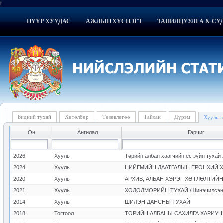
f
НҮҮР ХУУДАС
АЖЛЫН ХҮСНЭГТ
ТАНИЛЦУУЛГА & СУ
Бидний тухай
Хөтөлбөр
Төлөвлөгөө
Тайлан
Дүрэм
Хууль 
Он
Ангилал
Гарчиг
2026
Хууль
Төрийн албан хаагчийн ёс зүйн тухай
2024
Хууль
2020
Хууль
2021
Хууль
ХӨДӨЛМӨРИЙН ТУХАЙ /Шинэчилсэн 
2014
Хууль
ШИЛЭН ДАНСНЫ ТУХАЙ
2018
Тогтоол