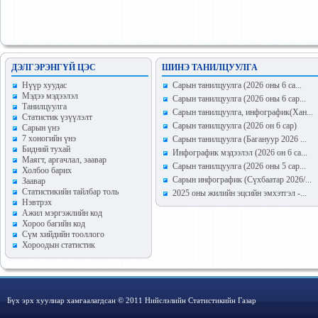
ДЭЛГЭРЭНГҮЙ ЦЭС
ШИНЭ ТАНИЛЦУУЛГА
Hүүр хуудас
Сарын танилцуулга (2026 оны 6 са...
Мэдээ мэдээлэл
Сарын танилцуулга (2026 оны 6 сар...
Танилцуулга
Сарын танилцуулга, инфографик(Хан...
Статистик үзүүлэлт
Сарын танилцуулга (2026 он 6 сар)
Сарын үнэ
7 хоногийн үнэ
Сарын танилцуулга (Багануур 2026 ...
Бидний тухай
Инфографик мэдээлэл (2026 он 6 са...
Маягт, аргачлал, заавар
Сарын танилцуулга (2026 оны 5 сар...
Холбоо барих
Сарын инфографик (Сүхбаатар 2026/...
Заавар
Статистикийн тайлбар толь
2025 оны жилийн эцсийн эмхэтгэл -...
Нэвтрэх
Ажил мэргэжлийн код
Хороо багийн код
Сүм хийдийн тооллого
Хороодын статистик
Бүх эрх хуулиар хамгаалагдсан © 2011 Нийслэлийн Статистикийн Газар