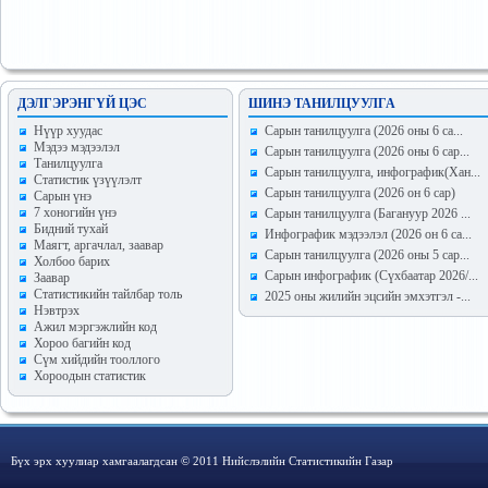
ДЭЛГЭРЭНГҮЙ ЦЭС
ШИНЭ ТАНИЛЦУУЛГА
Hүүр хуудас
Сарын танилцуулга (2026 оны 6 са...
Мэдээ мэдээлэл
Сарын танилцуулга (2026 оны 6 сар...
Танилцуулга
Сарын танилцуулга, инфографик(Хан...
Статистик үзүүлэлт
Сарын танилцуулга (2026 он 6 сар)
Сарын үнэ
7 хоногийн үнэ
Сарын танилцуулга (Багануур 2026 ...
Бидний тухай
Инфографик мэдээлэл (2026 он 6 са...
Маягт, аргачлал, заавар
Сарын танилцуулга (2026 оны 5 сар...
Холбоо барих
Сарын инфографик (Сүхбаатар 2026/...
Заавар
Статистикийн тайлбар толь
2025 оны жилийн эцсийн эмхэтгэл -...
Нэвтрэх
Ажил мэргэжлийн код
Хороо багийн код
Сүм хийдийн тооллого
Хороодын статистик
Бүх эрх хуулиар хамгаалагдсан © 2011 Нийслэлийн Статистикийн Газар