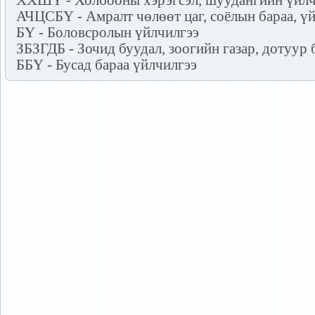
ХХШҮ - Холбооны хэрэгсэл, шуудангийн үйлч
АЧЦСБҮ - Амралт чөлөөт цаг, соёлын бараа, ү
БҮ - Боловсролын үйлчилгээ
ЗБЗГДБ - Зочид буудал, зоогийн газар, дотуур 
ББҮ - Бусад бараа үйлчилгээ