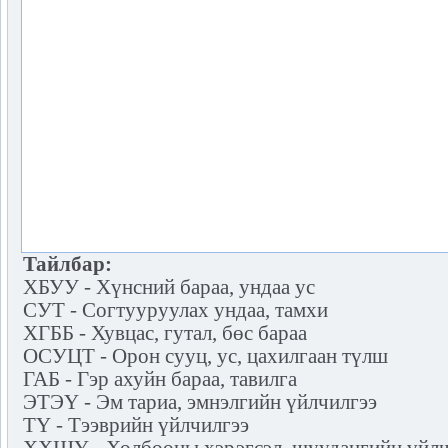
Тайлбар:
ХБУУ - Хүнсний бараа, ундаа ус
СУТ - Согтууруулах ундаа, тамхи
ХГББ - Хувцас, гутал, бөс бараа
ОСУЦТ - Орон сууц, ус, цахилгаан түлш
ГАБ - Гэр ахуйн бараа, тавилга
ЭТЭҮ - Эм тариа, эмнэлгийн үйлчилгээ
ТҮ - Тээврийн үйлчилгээ