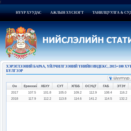
f
НҮҮР ХУУДАС
АЖЛЫН ХҮСНЭГТ
ТАНИЛЦУУЛГА & СУ
ХЭРЭГЛЭЭНИЙ БАРАА, ҮЙЛЧИЛГЭЭНИЙ ҮНИЙН ИНДЕКС, 2015=100 ХУ
БҮЛГЭЭР