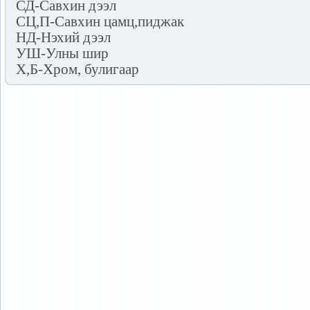
СД-Савхин дээл
СЦ,П-Савхин цамц,пиджак
НД-Нэхий дээл
УШ-Улны шир
Х,Б-Хром, булигаар