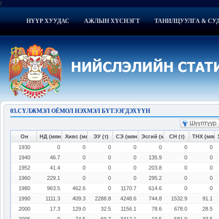
f
НҮҮР ХУУДАС
АЖЛЫН ХҮСНЭГТ
ТАНИЛЦУУЛГА & СУ
03.СҮЛЖМЭЛ ОЁМОЛ НЭХМЭЛ БҮТЭЭГДЭХҮҮН