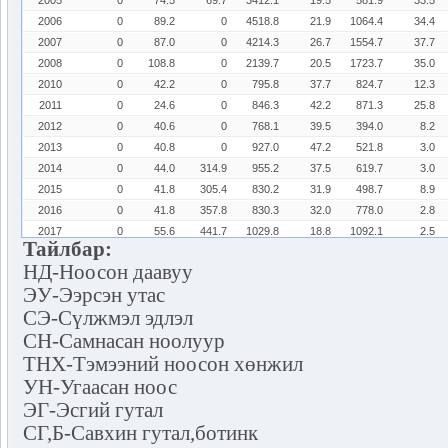
Тайлбар:
НД-Ноосон даавуу
ЭУ-Ээрсэн утас
СЭ-Сүлжмэл эдлэл
СН-Самнасан ноолуур
ТНХ-Тэмээний ноосон хөнжил
УН-Угаасан ноос
ЭГ-Эсгий гутал
СГ,Б-Савхин гутал,ботинк