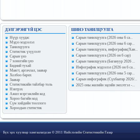
ДЭЛГЭРЭНГҮЙ ЦЭС
ШИНЭ ТАНИЛЦУУЛГА
Hүүр хуудас
Сарын танилцуулга (2026 оны 6 са...
Мэдээ мэдээлэл
Сарын танилцуулга (2026 оны 6 сар...
Танилцуулга
Сарын танилцуулга, инфографик(Хан...
Статистик үзүүлэлт
Сарын танилцуулга (2026 он 6 сар)
Сарын үнэ
7 хоногийн үнэ
Сарын танилцуулга (Багануур 2026 ...
Бидний тухай
Инфографик мэдээлэл (2026 он 6 са...
Маягт, аргачлал, заавар
Сарын танилцуулга (2026 оны 5 сар...
Холбоо барих
Сарын инфографик (Сүхбаатар 2026/...
Заавар
Статистикийн тайлбар толь
2025 оны жилийн эцсийн эмхэтгэл -...
Нэвтрэх
Ажил мэргэжлийн код
Хороо багийн код
Сүм хийдийн тооллого
Хороодын статистик
Бүх эрх хуулиар хамгаалагдсан © 2011 Нийслэлийн Статистикийн Газар