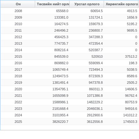
Он
Төсвийн нийт орлого
Урсгал орлого
Хөрөнгийн орлого
2008
65568.0
60654.5
4913.5
2009
133381.0
131724.1
1656.9
2010
164274.5
159079.3
5195.2
2011
246496.2
236800.7
9695.5
2012
456425.3
347288.3
0
2013
774735.7
472354.4
0
2014
808216.4
520387.7
0
2015
845539.0
520910
37513.2
2016
869882.0
559099.4
198.3
2017
1065749.4
723494.3
5038.5
2018
1249473.5
872309.3
8589.6
2019
1381491.4
947378.8
2505.2
2020
1354795.1
860311.3
14606.5
2021
1655098.9
1071386.8
96762.4
2022
1588986.1
1482229.2
80753.9
2023
2181668.4
2046036.1
94916.6
2024
3101955.4
2912900.6
141012.2
2025
3826220.7
3612556.8
174503.3