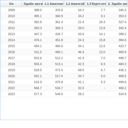
Он
Эдийн засгийн идэвхтэй хүн амын тоо /мян.хүн/
1.1 Ажиллагчдын тоо /мян.хүн/
1.2 Ажилгүй иргэдийн тоо /мян.хүн/
1.3 Бүртгэлтэй ажилгүй ир
2. Эдийн зас
2009
388.0
333.8
54.2
7.7
345.3
2010
395.1
360.9
34.2
9.1
353.3
2011
382.8
361.4
21.4
29.3
327.4
2012
393.3
365.3
28.0
12.8
342.4
2013
447.3
426.7
20.6
14.1
398.2
2014
476.1
451.8
24.3
15.8
394.6
2015
494.1
460.0
34.1
12.6
423.7
2016
511.5
465.1
46.4
12.0
469.9
2017
553.6
512.2
41.4
7.0
498.7
2018
555.4
513.1
42.3
8.3
484.3
2019
529.5
471.0
58.5
6.7
436.1
2020
552.1
517.4
34.7
5.0
468.5
2021
516.9
475.8
41.1
5.3
499.8
2022
566.7
534.7
32.0
-
468.2
2023
577.3
549.0
28.2
534.9